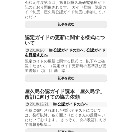
令和元年度第５回、第６回屋久島研究講座が下
記のとおり開催されます。 ガイド登録・認定ガ
イド制度、屋久島公認ガイド制度に参加してい
ただい...
記事を読む
認定ガイドの更新に関する様式につ
いて
2019/1/8
公認ガイドの方へ
,
公認ガイド
を目指す方へ
認定ガイドの更新に関する様式は、以下をご確
認ください。 （認定ガイド更新時の基準及び提
出書類） 項 目 基 準...
記事を読む
屋久島公認ガイド読本「屋久島学」
改訂に向けての協力依頼
2018/12/21
公認ガイドの方へ
今秋に発行されました標記テキストについて
は、発行以降、各方面よりたくさんの反響をい
ただいております。 さっそく、次の改訂に向け
て情報を収集...