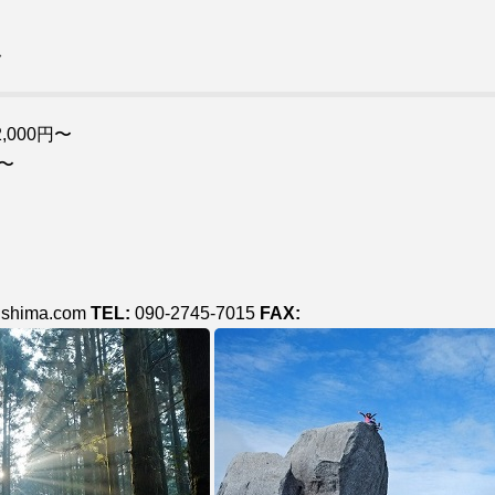
ド
000円〜
〜
ushima.com
TEL:
090-2745-7015
FAX: