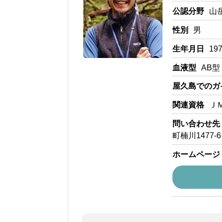
公認分野
山
性別
男
生年月日
19
血液型
AB型
屋久島でのガ
関連資格
Ｊ
問い合わせ先
町楠川1477-6
ホームページ