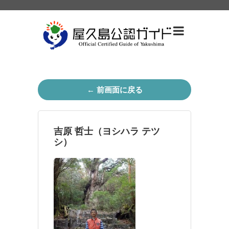
← 前画面に戻る
吉原 哲士（ヨシハラ テツ
シ）